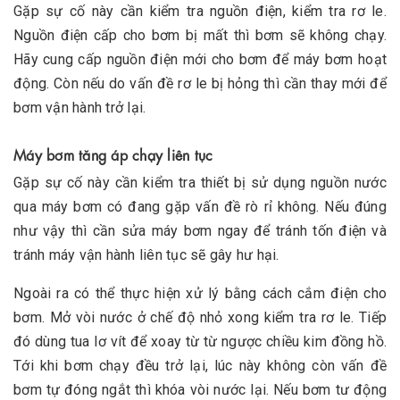
Gặp sự cố này cần kiểm tra nguồn điện, kiểm tra rơ le.
Nguồn điện cấp cho bơm bị mất thì bơm sẽ không chạy.
Hãy cung cấp nguồn điện mới cho bơm để máy bơm hoạt
động. Còn nếu do vấn đề rơ le bị hỏng thì cần thay mới để
bơm vận hành trở lại.
Máy bơm tăng áp chạy liên tục
Gặp sự cố này cần kiểm tra thiết bị sử dụng nguồn nước
qua máy bơm có đang gặp vấn đề rò rỉ không. Nếu đúng
như vậy thì cần sửa máy bơm ngay để tránh tốn điện và
tránh máy vận hành liên tục sẽ gây hư hại.
Ngoài ra có thể thực hiện xử lý bằng cách cắm điện cho
bơm. Mở vòi nước ở chế độ nhỏ xong kiểm tra rơ le. Tiếp
đó dùng tua lơ vít để xoay từ từ ngược chiều kim đồng hồ.
Tới khi bơm chạy đều trở lại, lúc này không còn vấn đề
bơm tự đóng ngắt thì khóa vòi nước lại. Nếu bơm tư động