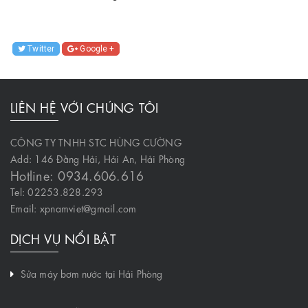
Twitter
Google +
LIÊN HỆ VỚI CHÚNG TÔI
CÔNG TY TNHH STC HÙNG CƯỜNG
Add: 146 Đằng Hải, Hải An, Hải Phòng
Hotline: 0934.606.616
Tel: 02253.828.293
Email: xpnamviet@gmail.com
DỊCH VỤ NỔI BẬT
Sửa máy bơm nước tại Hải Phòng