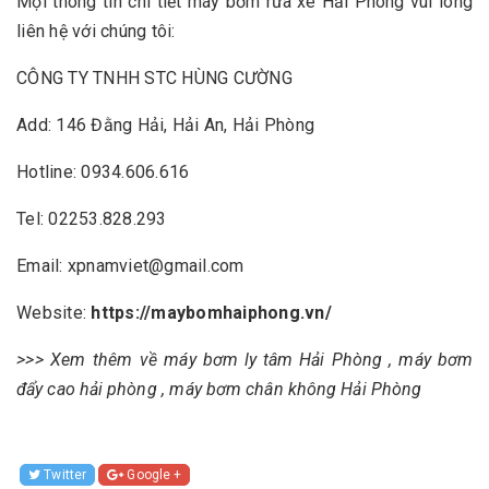
Mọi thông tin chi tiết
máy bơm rửa xe Hải Phòng
vui lòng
liên hệ với chúng tôi:
CÔNG TY TNHH STC HÙNG CƯỜNG
Add: 146 Đằng Hải, Hải An, Hải Phòng
Hotline: 0934.606.616
Tel: 02253.828.293
Email: xpnamviet@gmail.com
Website:
https://maybomhaiphong.vn/
>>> Xem thêm về
máy bơm ly tâm Hải Phòng
,
máy bơm
đẩy cao hải phòng
,
máy bơm chân không Hải Phòng
Twitter
Google +