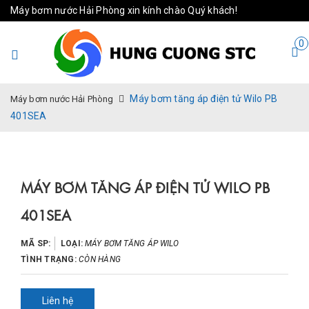
Máy bơm nước Hải Phòng xin kính chào Quý khách!
0
Máy bơm tăng áp điện tử Wilo PB
Máy bơm nước Hải Phòng
401SEA
MÁY BƠM TĂNG ÁP ĐIỆN TỬ WILO PB
401SEA
MÃ SP:
LOẠI:
MÁY BƠM TĂNG ÁP WILO
TÌNH TRẠNG:
CÒN HÀNG
Liên hệ