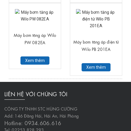
Máy bơm tăng áp Wilo
Máy bơm tăng áp điện tử
PW 082EA
Wilo PB 201EA
Xem thêm
Xem thêm
LIÊN HỆ VỚI CHÚNG TÔI
CÔNG TY TNHH STC HÙNG CƯỜNG
Add: 146 Đằng Hải, Hải An, Hải Phòng
Hotline: 0934.606.616
Tel: 02253.828.293